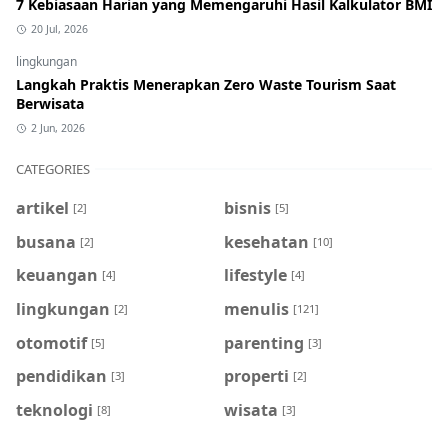
7 Kebiasaan Harian yang Memengaruhi Hasil Kalkulator BMI
20 Jul, 2026
lingkungan
Langkah Praktis Menerapkan Zero Waste Tourism Saat
Berwisata
2 Jun, 2026
CATEGORIES
artikel
bisnis
[2]
[5]
busana
kesehatan
[2]
[10]
keuangan
lifestyle
[4]
[4]
lingkungan
menulis
[2]
[121]
otomotif
parenting
[5]
[3]
pendidikan
properti
[3]
[2]
teknologi
wisata
[8]
[3]