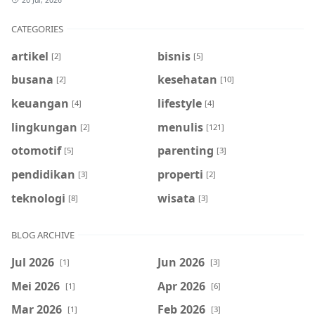
CATEGORIES
artikel
bisnis
[2]
[5]
busana
kesehatan
[2]
[10]
keuangan
lifestyle
[4]
[4]
lingkungan
menulis
[2]
[121]
otomotif
parenting
[5]
[3]
pendidikan
properti
[3]
[2]
teknologi
wisata
[8]
[3]
BLOG ARCHIVE
Jul 2026
Jun 2026
[1]
[3]
Mei 2026
Apr 2026
[1]
[6]
Mar 2026
Feb 2026
[1]
[3]